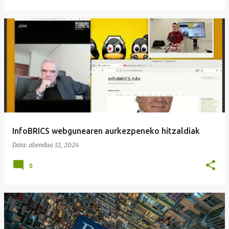
InfoBRICS webgunearen aurkezpeneko hitzaldiak
Data:
abendua 12, 2024
0