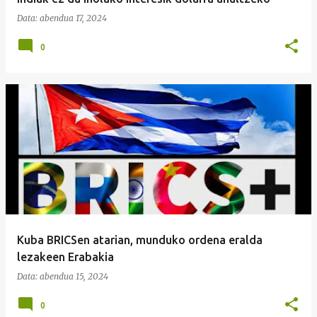
Data:
abendua 17, 2024
0
Kuba BRICSen atarian, munduko ordena eralda
lezakeen Erabakia
Data:
abendua 15, 2024
0