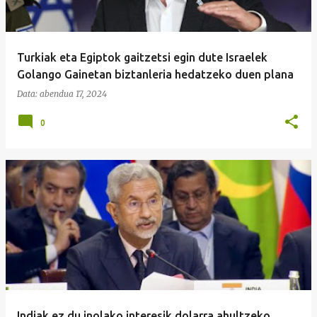
Turkiak eta Egiptok gaitzetsi egin dute Israelek
Golango Gainetan biztanleria hedatzeko duen plana
Data:
abendua 17, 2024
0
Indiak ez du inolako interesik dolarra ahultzeko