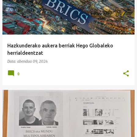
Hazkunderako aukera berriak Hego Globaleko
herrialdeentzat
Data:
abendua 09, 2024
0