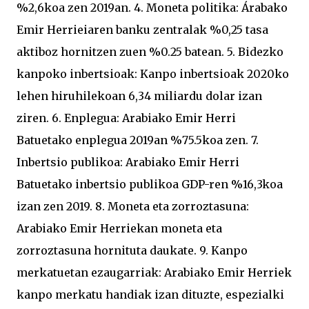
%2,6koa zen 2019an. 4. Moneta politika: Árabako
Emir Herrieiaren banku zentralak %0,25 tasa
aktiboz hornitzen zuen %0.25 batean. 5. Bidezko
kanpoko inbertsioak: Kanpo inbertsioak 2020ko
lehen hiruhilekoan 6,34 miliardu dolar izan
ziren. 6. Enplegua: Arabiako Emir Herri
Batuetako enplegua 2019an %75.5koa zen. 7.
Inbertsio publikoa: Arabiako Emir Herri
Batuetako inbertsio publikoa GDP-ren %16,3koa
izan zen 2019. 8. Moneta eta zorroztasuna:
Arabiako Emir Herriekan moneta eta
zorroztasuna hornituta daukate. 9. Kanpo
merkatuetan ezaugarriak: Arabiako Emir Herriek
kanpo merkatu handiak izan dituzte, espezialki