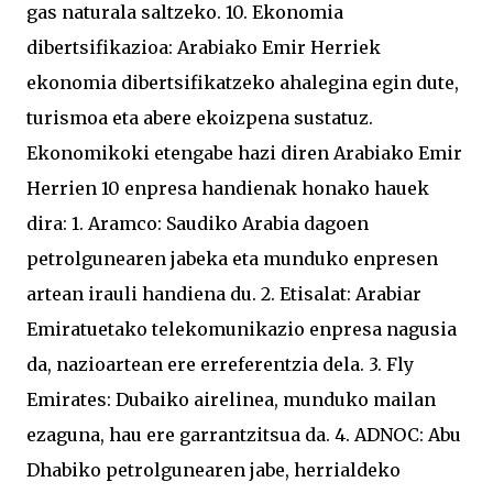
gas naturala saltzeko. 10. Ekonomia
dibertsifikazioa: Arabiako Emir Herriek
ekonomia dibertsifikatzeko ahalegina egin dute,
turismoa eta abere ekoizpena sustatuz.
Ekonomikoki etengabe hazi diren Arabiako Emir
Herrien 10 enpresa handienak honako hauek
dira: 1. Aramco: Saudiko Arabia dagoen
petrolgunearen jabeka eta munduko enpresen
artean irauli handiena du. 2. Etisalat: Arabiar
Emiratuetako telekomunikazio enpresa nagusia
da, nazioartean ere erreferentzia dela. 3. Fly
Emirates: Dubaiko airelinea, munduko mailan
ezaguna, hau ere garrantzitsua da. 4. ADNOC: Abu
Dhabiko petrolgunearen jabe, herrialdeko