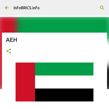
Saltatu eta joan eduki nagusira
InfoBRICS.info
AEH