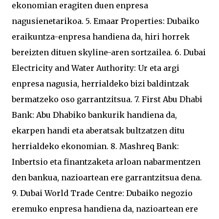
ekonomian eragiten duen enpresa
nagusienetarikoa. 5. Emaar Properties: Dubaiko
eraikuntza-enpresa handiena da, hiri horrek
bereizten dituen skyline-aren sortzailea. 6. Dubai
Electricity and Water Authority: Ur eta argi
enpresa nagusia, herrialdeko bizi baldintzak
bermatzeko oso garrantzitsua. 7. First Abu Dhabi
Bank: Abu Dhabiko bankurik handiena da,
ekarpen handi eta aberatsak bultzatzen ditu
herrialdeko ekonomian. 8. Mashreq Bank:
Inbertsio eta finantzaketa arloan nabarmentzen
den bankua, nazioartean ere garrantzitsua dena.
9. Dubai World Trade Centre: Dubaiko negozio
eremuko enpresa handiena da, nazioartean ere