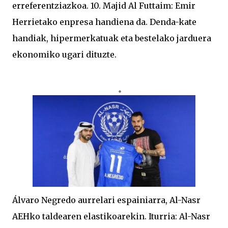
erreferentziazkoa. 10. Majid Al Futtaim: Emir
Herrietako enpresa handiena da. Denda-kate
handiak, hipermerkatuak eta bestelako jarduera
ekonomiko ugari dituzte.
Álvaro Negredo aurrelari espainiarra, Al-Nasr
AEHko taldearen elastikoarekin. Iturria: Al-Nasr