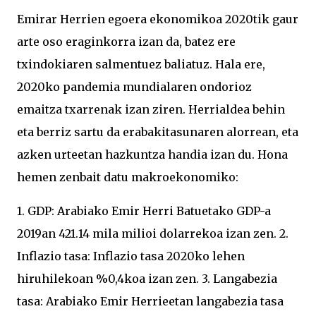
Emirar Herrien egoera ekonomikoa 2020tik gaur
arte oso eraginkorra izan da, batez ere
txindokiaren salmentuez baliatuz. Hala ere,
2020ko pandemia mundialaren ondorioz
emaitza txarrenak izan ziren. Herrialdea behin
eta berriz sartu da erabakitasunaren alorrean, eta
azken urteetan hazkuntza handia izan du. Hona
hemen zenbait datu makroekonomiko:
1. GDP: Arabiako Emir Herri Batuetako GDP-a
2019an 421.14 mila milioi dolarrekoa izan zen. 2.
Inflazio tasa: Inflazio tasa 2020ko lehen
hiruhilekoan %0,4koa izan zen. 3. Langabezia
tasa: Arabiako Emir Herrieetan langabezia tasa