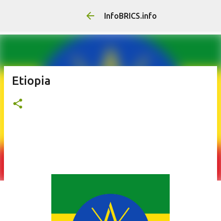
InfoBRICS.info
Etiopia