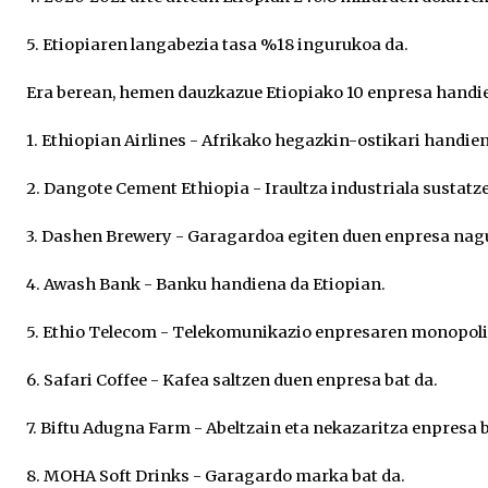
5. Etiopiaren langabezia tasa %18 ingurukoa da.
Era berean, hemen dauzkazue Etiopiako 10 enpresa handi
1. Ethiopian Airlines - Afrikako hegazkin-ostikari handien
2. Dangote Cement Ethiopia - Iraultza industriala sustatz
3. Dashen Brewery - Garagardoa egiten duen enpresa nagu
4. Awash Bank - Banku handiena da Etiopian.
5. Ethio Telecom - Telekomunikazio enpresaren monopoli
6. Safari Coffee - Kafea saltzen duen enpresa bat da.
7. Biftu Adugna Farm - Abeltzain eta nekazaritza enpresa b
8. MOHA Soft Drinks - Garagardo marka bat da.