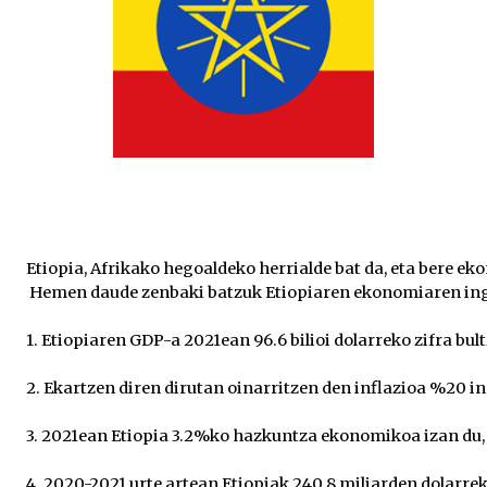
Etiopia, Afrikako hegoaldeko herrialde bat da, eta bere e
 Hemen daude zenbaki batzuk Etiopiaren ekonomiaren in
1. Etiopiaren GDP-a 2021ean 96.6 bilioi dolarreko zifra bult
2. Ekartzen diren dirutan oinarritzen den inflazioa %20 in
3. 2021ean Etiopia 3.2%ko hazkuntza ekonomikoa izan du,
4. 2020-2021 urte artean Etiopiak 240.8 miliarden dolarre