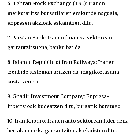
6. Tehran Stock Exchange (TSE): Iranen
merkataritza bursatilaren erakunde nagusia,
enpresen akzioak eskaintzen ditu.
7. Parsian Bank: Iranen finantza sektorean
garrantzitsuena, banku bat da.
8. Islamic Republic of Iran Railways: Iranen
trenbide sisteman aritzen da, mugikortasuna
sustatzen du.
9. Ghadir Investment Company: Enpresa-
inbertsioak kudeatzen ditu, bursatik haratago.
10. Iran Khodro: Iranen auto sektorean lider dena,
bertako marka garrantzitsuak ekoizten ditu.