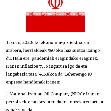
Iranen, 2020eko ekonomia-proiektuaren
arabera, herrialdeak %0,6ko hazkuntza izango
du. Hala ere, pandemiak eragindako eraginez,
Iranen inflazioa %36 ingurura igo da eta
langabezia tasa %16,8koa da. Lehenengo 10
enpresa handienak Iranen:
1. National Iranian Oil Company (NIOC): Iranen
petrol sektoean jarduten duen enpresaren artean
zaharrena da.