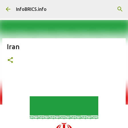
Saltatu eta joan eduki nagusira
InfoBRICS.info
Iran