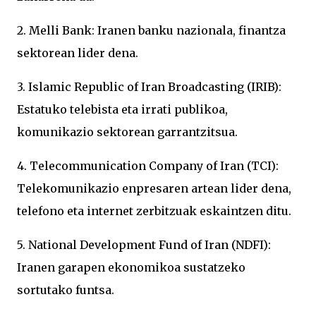
2. Melli Bank: Iranen banku nazionala, finantza
sektorean lider dena.
3. Islamic Republic of Iran Broadcasting (IRIB):
Estatuko telebista eta irrati publikoa,
komunikazio sektorean garrantzitsua.
4. Telecommunication Company of Iran (TCI):
Telekomunikazio enpresaren artean lider dena,
telefono eta internet zerbitzuak eskaintzen ditu.
5. National Development Fund of Iran (NDFI):
Iranen garapen ekonomikoa sustatzeko
sortutako funtsa.