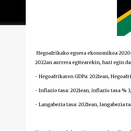
Hegoafrikako egoera ekonomikoa 2020an
2022an aurrera egitearekin, hazi egin 
- Hegoafrikaren GDPa: 2021ean, Hegoafri
- Inflazio tasa: 2021ean, inflazio tasa % 3
- Langabezia tasa: 2021ean, langabezia tas