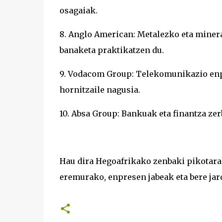
osagaiak.
8. Anglo American: Metalezko eta miner
banaketa praktikatzen du.
9. Vodacom Group: Telekomunikazio enp
hornitzaile nagusia.
10. Absa Group: Bankuak eta finantza ze
Hau dira Hegoafrikako zenbaki pikotara
eremurako, enpresen jabeak eta bere ja