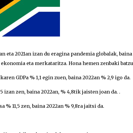
 eta 2021an izan du eragina pandemia globalak, baina
da ekonomia eta merkataritza. Hona hemen zenbaki batzu
karen GDPa % 1,1 egin zuen, baina 2022an % 2,9 igo da.
,5 izan zen, baina 2022an, % 4,8tik jaisten joan da. .
a % 11,5 zen, baina 2022an % 9,8ra jaitsi da.