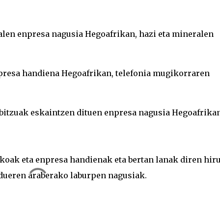
alen enpresa nagusia Hegoafrikan, hazi eta mineralen
resa handiena Hegoafrikan, telefonia mugikorraren
rbitzuak eskaintzen dituen enpresa nagusia Hegoafrikan
koak eta enpresa handienak eta bertan lanak diren hir
rdueren araberako laburpen nagusiak.