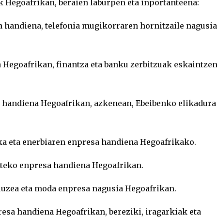
Hegoafrikan, beraien laburpen eta inportanteena:
handiena, telefonia mugikorraren hornitzaile nagusia
 Hegoafrikan, finantza eta banku zerbitzuak eskaintze
e handiena Hegoafrikan, azkenean, Ebeibenko elikadura
mika eta enerbiaren enpresa handiena Hegoafrikako.
eteko enpresa handiena Hegoafrikan.
luzea eta moda enpresa nagusia Hegoafrikan.
presa handiena Hegoafrikan, bereziki, iragarkiak eta