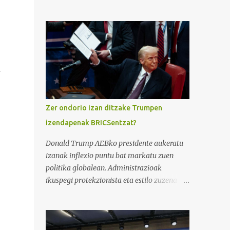
izeneko bideoak BRICS herrialde taldeari
buruzko ikuspegi zabal eta sakona
eskaintzen du. Taldea Brasil, Errusia, India,
Txina eta Hegoafrikak osatzen dute, eta
munduko populazioaren %40 inguru eta
BPG globalaren %25 ordezkatzen dute.
n
Eduki honek nazioarteko esparruan talde
honen garrantzia eta helburu estrategikoak
argitzen ditu. BRICSen funtsezko helburuen
Zer ondorio izan ditzake Trumpen
artean dago bere kideen arteko lankidetza
izendapenak BRICSentzat?
ekonomiko eta politikoa sendotzea eta, aldi
berean, Mendebaldeko potentzia
Donald Trump AEBko presidente aukeratu
ekonomiko nagusiek kontrolatzen duten
izanak inflexio puntu bat markatu zuen
egungo mundu ordenari alternatiba bat
politika globalean. Administrazioak
eskaintzea. BRICS taldearen historia
ikuspegi protekzionista eta estilo zuzena
2001ean hasi zen, "BRIC" kontzeptua Jim
zituen ezaugarri, eta ziurgabetasuna eta
O’Neill-ek, Goldman Sachs bankuko
erreakzio polarizatuak eragin zituen
ekonomialariak, aurkeztu zuenean. O’Neill-
nazioartean. BRICSentzat (Brasil, Errusia,
en arabera, Brasil, Errusia, India eta Txina
India, Txina eta Hegoafrika), pisu