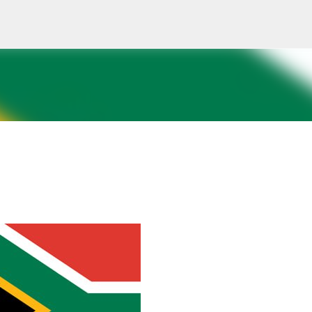
Saltatu eta joan eduki nagusira