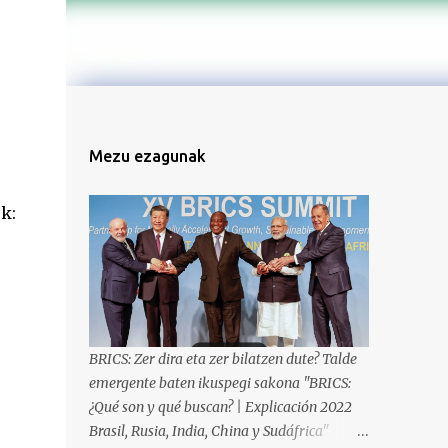
Mezu ezagunak
k:
BRICS: Zer dira eta zer bilatzen dute? Talde
emergente baten ikuspegi sakona "BRICS:
¿Qué son y qué buscan? | Explicación 2022
Brasil, Rusia, India, China y Sudáfrica"