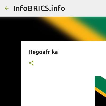
InfoBRICS.info
Hegoafrika