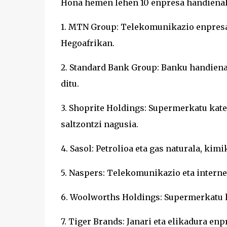
Hona hemen lehen 10 enpresa handienak 
1. MTN Group: Telekomunikazio enpresa 
Hegoafrikan.
2. Standard Bank Group: Banku handiena
ditu.
3. Shoprite Holdings: Supermerkatu kat
saltzontzi nagusia.
4. Sasol: Petrolioa eta gas naturala, ki
5. Naspers: Telekomunikazio eta intern
6. Woolworths Holdings: Supermerkatu 
7. Tiger Brands: Janari eta elikadura en