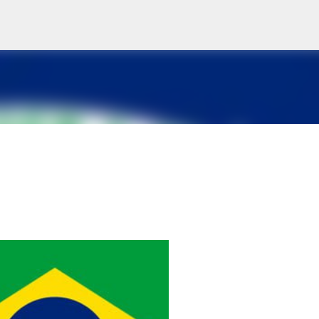
Saltatu eta joan eduki nagusira