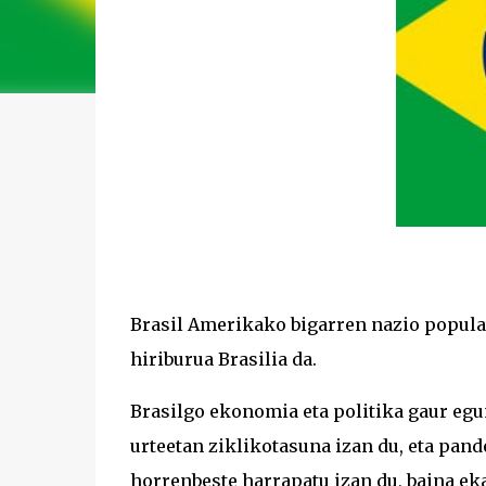
Brasil Amerikako bigarren nazio populatu
hiriburua Brasilia da.
Brasilgo ekonomia eta politika gaur egu
urteetan ziklikotasuna izan du, eta pan
horrenbeste harrapatu izan du, baina ek