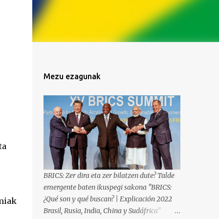
Mezu ezagunak
ta
BRICS: Zer dira eta zer bilatzen dute? Talde
emergente baten ikuspegi sakona "BRICS:
¿Qué son y qué buscan? | Explicación 2022
omiak
Brasil, Rusia, India, China y Sudáfrica"