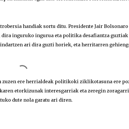
robersia handiak sortu ditu. Presidente Jair Bolsonaro 
 dira inguruko ingurua eta politika desafiantza guztiak
 indartzen ari dira guzti horiek, eta herritarren gehien
n zuzen ere herrialdeak politikoki ziklikotasuna ere po
ikaren etorkizunak interesgarriak eta zeregin zoragarr
tuko dute nola garatu ari diren.