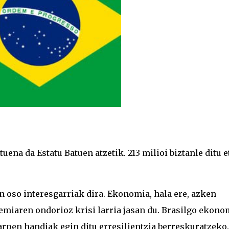
ena da Estatu Batuen atzetik. 213 milioi biztanle ditu e
n oso interesgarriak dira. Ekonomia, hala ere, azken
demiaren ondorioz krisi larria jasan du. Brasilgo ekon
arpen handiak egin ditu erresilientzia berreskuratzeko.