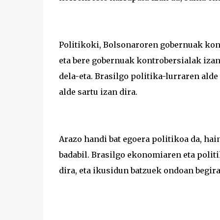
Politikoki, Bolsonaroren gobernuak kont
eta bere gobernuak kontrobersialak izan
dela-eta. Brasilgo politika-lurraren alde
alde sartu izan dira.
Arazo handi bat egoera politikoa da, hai
badabil. Brasilgo ekonomiaren eta polit
dira, eta ikusidun batzuek ondoan begira