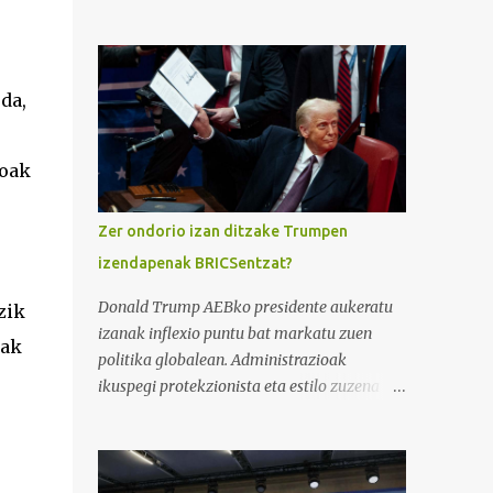
izeneko bideoak BRICS herrialde taldeari
buruzko ikuspegi zabal eta sakona
eskaintzen du. Taldea Brasil, Errusia, India,
Txina eta Hegoafrikak osatzen dute, eta
da,
munduko populazioaren %40 inguru eta
BPG globalaren %25 ordezkatzen dute.
Eduki honek nazioarteko esparruan talde
goak
honen garrantzia eta helburu estrategikoak
argitzen ditu. BRICSen funtsezko helburuen
Zer ondorio izan ditzake Trumpen
artean dago bere kideen arteko lankidetza
izendapenak BRICSentzat?
ekonomiko eta politikoa sendotzea eta, aldi
berean, Mendebaldeko potentzia
Donald Trump AEBko presidente aukeratu
zik
ekonomiko nagusiek kontrolatzen duten
izanak inflexio puntu bat markatu zuen
iak
egungo mundu ordenari alternatiba bat
politika globalean. Administrazioak
eskaintzea. BRICS taldearen historia
ikuspegi protekzionista eta estilo zuzena
2001ean hasi zen, "BRIC" kontzeptua Jim
zituen ezaugarri, eta ziurgabetasuna eta
O’Neill-ek, Goldman Sachs bankuko
erreakzio polarizatuak eragin zituen
ekonomialariak, aurkeztu zuenean. O’Neill-
nazioartean. BRICSentzat (Brasil, Errusia,
en arabera, Brasil, Errusia, India eta Txina
India, Txina eta Hegoafrika), pisu